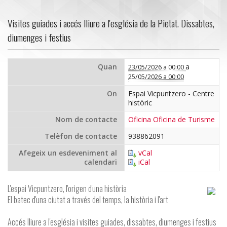
Visites guiades i accés lliure a l'església de la Pietat. Dissabtes,
diumenges i festius
Quan
a
23/05/2026 a 00:00
25/05/2026 a 00:00
On
Espai Vicpuntzero - Centre
històric
Nom de contacte
Oficina Oficina de Turisme
Telèfon de contacte
938862091
Afegeix un esdeveniment al
vCal
calendari
iCal
L'espai Vicpuntzero, l'origen d'una història
El batec d'una ciutat a través del temps, la història i l'art
Accés lliure a l'església i visites guiades, dissabtes, diumenges i festius