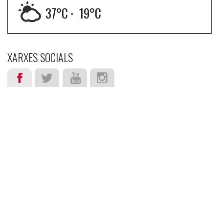
37
°C ·
19
°C
XARXES SOCIALS