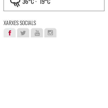
36
°C ·
19
°C
XARXES SOCIALS