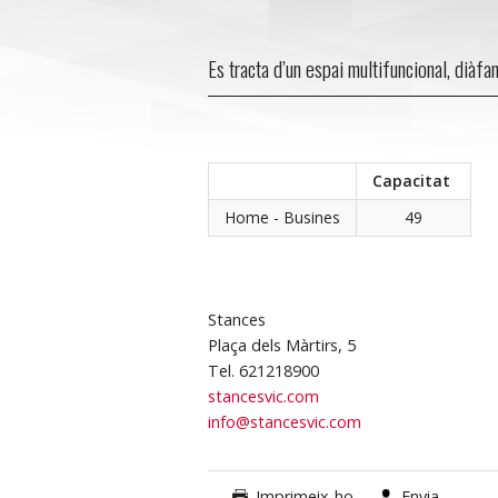
Es tracta d’un espai multifuncional, diàfan
Capacitat
Home - Busines
49
Stances
Plaça dels Màrtirs, 5
Tel. 621218900
stancesvic.com
info@stancesvic.com
Imprimeix-ho
Envia