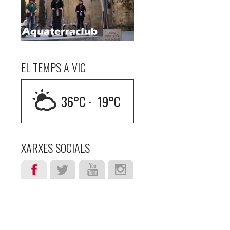
EL TEMPS A VIC
36
°C ·
19
°C
XARXES SOCIALS