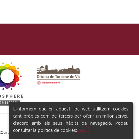
L'informem que en aquest lloc web utilitzem cookies
tant pròpies com de tercers per oferir un millor servei,
d'acord amb els seus hàbits de navegació. Podeu
consultar la política de cookies:
AQUÍ
e@vic.cat