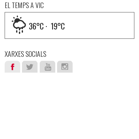
EL TEMPS A VIC
36
°C ·
19
°C
XARXES SOCIALS