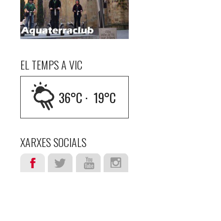
EL TEMPS A VIC
36
°C ·
19
°C
XARXES SOCIALS