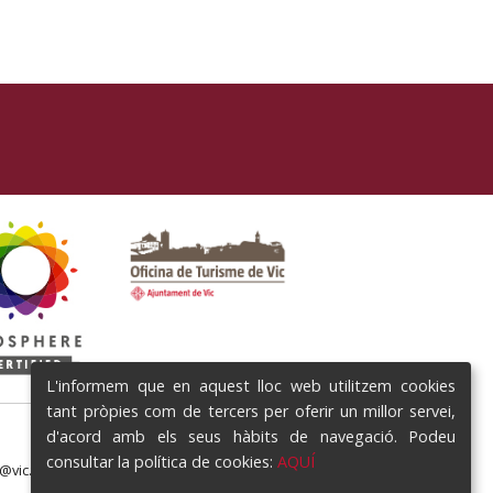
L'informem que en aquest lloc web utilitzem cookies
tant pròpies com de tercers per oferir un millor servei,
d'acord amb els seus hàbits de navegació. Podeu
consultar la política de cookies:
AQUÍ
e@vic.cat