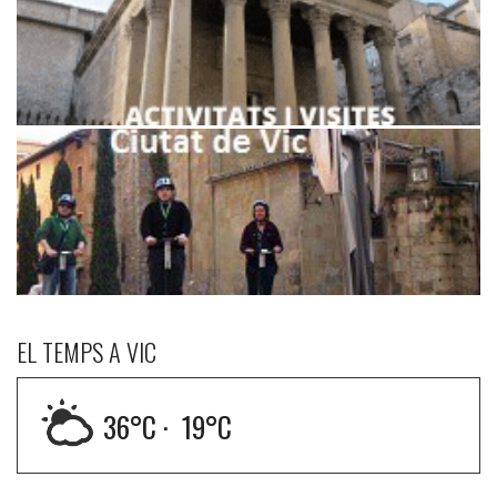
EL TEMPS A VIC
36
°C ·
19
°C