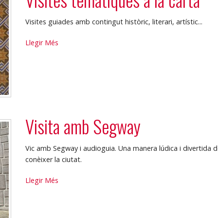
Visites guiades amb contingut històric, literari, artístic...
Visites
Llegir Més
temàtiques
a
la
carta
-
Visita amb Segway
Vic amb Segway i audioguia. Una manera lúdica i divertida d
conèixer la ciutat.
Visita
Llegir Més
amb
Segway
-