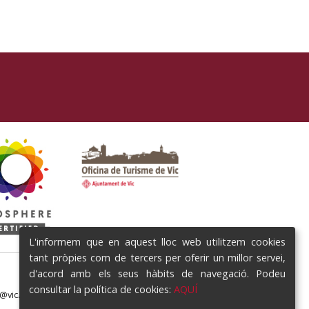
L'informem que en aquest lloc web utilitzem cookies
tant pròpies com de tercers per oferir un millor servei,
d'acord amb els seus hàbits de navegació. Podeu
consultar la política de cookies:
AQUÍ
e@vic.cat