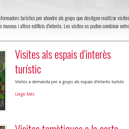
nformadors turistics per atendre als grups que desitgen realitzar visite
els museus i altres edificis d'interès. Les visites es poden combinar entr
Visites als espais d’interès
turístic
Visites a demanda per a grups als espais d'interès turístic
Visites
Llegir Més
als
espais
d’interès
turístic
Visites temàtiques a la carta
-