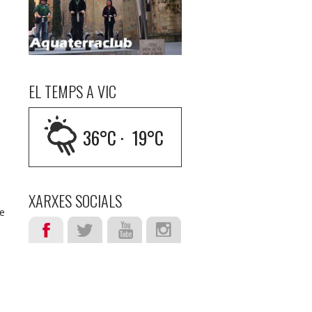
EL TEMPS A VIC
36
°C ·
19
°C
XARXES SOCIALS
e