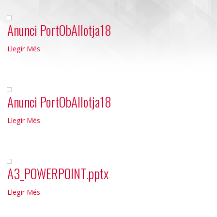
Anunci PortObAllotja18
Anunci
Llegir Més
PortObAllotja18
-
Anunci PortObAllotja18
Anunci
Llegir Més
PortObAllotja18
-
A3_POWERPOINT.pptx
A3_POWERPOINT.pptx
Llegir Més
-