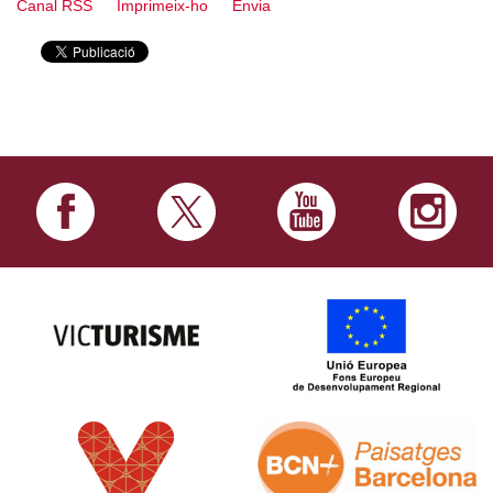
Canal RSS
Imprimeix-ho
Envia