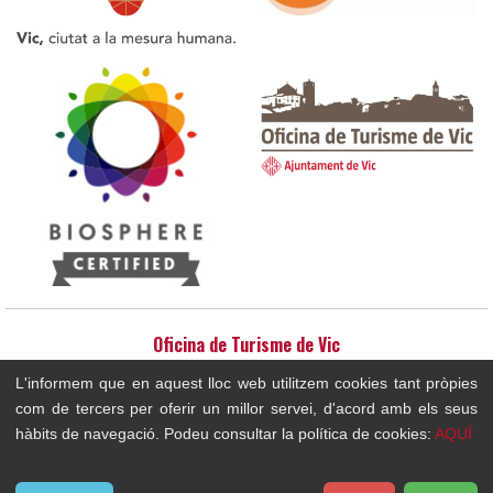
Oficina de Turisme de Vic
Plaça del Pes - Edifici Ajuntament 08500 - Vic / Telèfon: 93 886 2091 /
L'informem que en aquest lloc web utilitzem cookies tant pròpies
E-mail: turisme@vic.cat
com de tercers per oferir un millor servei, d'acord amb els seus
hàbits de navegació. Podeu consultar la política de cookies:
AQUÍ
Inici
Avís legal
Política de cookies
Mapa del lloc
Accessibilitat
Contacte