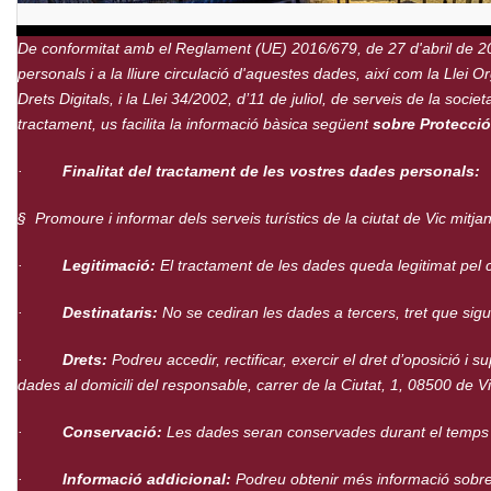
De conformitat amb el Reglament (UE) 2016/679, de 27 d'abril de 201
personals i a la lliure circulació d'aquestes dades, així com la Lle
Drets Digitals, i la Llei 34/2002, d’11 de juliol, de serveis de la s
tractament, us facilita la informació bàsica següent
sobre Protecci
·
Finalitat del tractament de les vostres dades personals:
§
Promoure i informar dels serveis turístics de la ciutat de Vic mitj
·
Legitimació:
El tractament de les dades queda legitimat pel 
·
Destinataris:
No se cediran les dades a tercers, tret que sigui
·
Drets:
Podreu accedir, rectificar, exercir el dret d’oposició i su
dades al domicili del responsable, carrer de la Ciutat, 1, 08500 de V
·
Conservació:
Les dades seran conservades durant el temps nec
·
Informació addicional:
Podreu obtenir més informació sobre