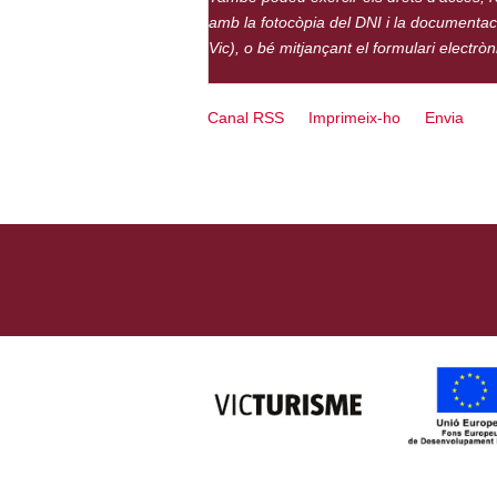
amb la fotocòpia del DNI i la documentació
Vic), o bé mitjançant el formulari electrò
Canal RSS
Imprimeix-ho
Envia