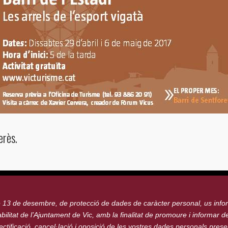
erès.
e 13 de desembre, de protecció de dades de caràcter personal, us inf
ilitat de l’Ajuntament de Vic, amb la finalitat de promoure i informar del
ctificació, cancel·lació i oposició de les vostres dades personals pres