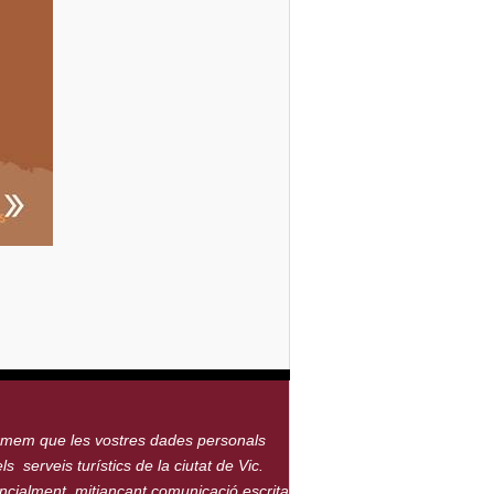
ormem que les vostres dades personals
s serveis turístics de la ciutat de Vic.
encialment, mitjançant comunicació escrita