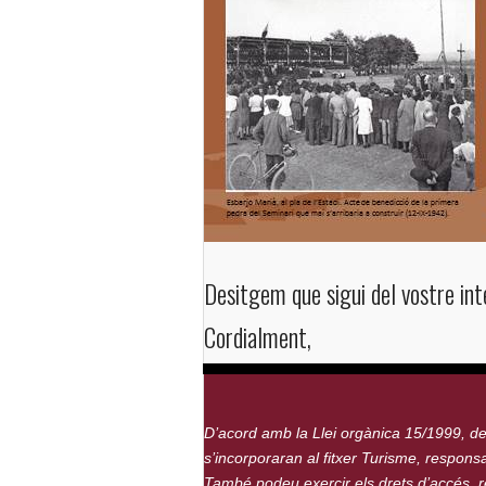
Desitgem que sigui del vostre int
Cordialment,
D’acord amb la Llei orgànica 15/1999, d
s’incorporaran al fitxer Turisme, responsab
També podeu exercir els drets d’accés, re