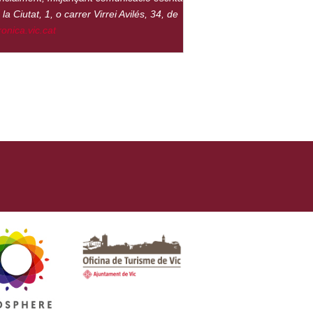
 Ciutat, 1, o carrer Virrei Avilés, 34, de
ronica.vic.cat