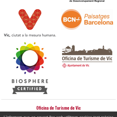
Oficina de Turisme de Vic
Plaça del Pes - Edifici Ajuntament 08500 - Vic / Telèfon: 93 886 2091 /
L'informem que en aquest lloc web utilitzem cookies tant pròpies