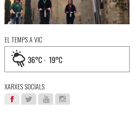
EL TEMPS A VIC
36
°C ·
19
°C
XARXES SOCIALS