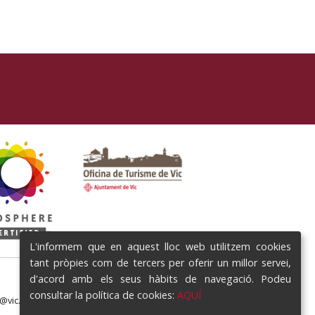
L'informem que en aquest lloc web utilitzem cookies
tant pròpies com de tercers per oferir un millor servei,
d'acord amb els seus hàbits de navegació. Podeu
consultar la política de cookies:
AQUÍ
e@vic.cat