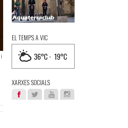
EL TEMPS A VIC
36
°C ·
19
°C
 i
XARXES SOCIALS