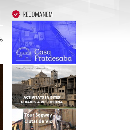
RECOMANEM
a
és
i