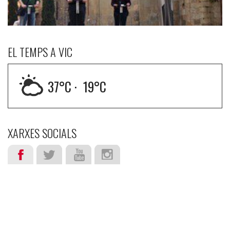
EL TEMPS A VIC
37
°C ·
19
°C
XARXES SOCIALS