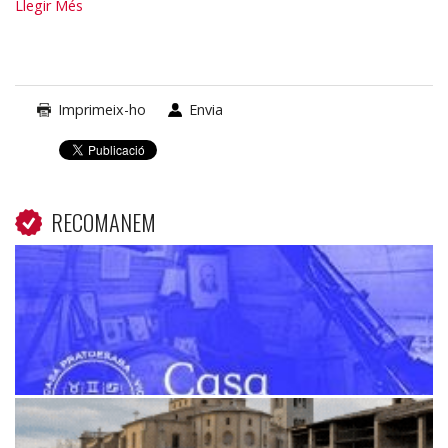
Viatges
Llegir Més
Alemany
-
Imprimeix-ho
Envia
RECOMANEM