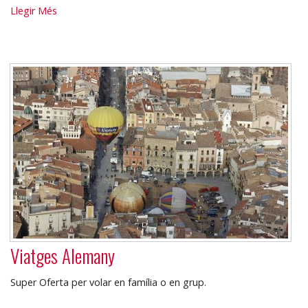
Balotour.com
Llegir Més
-
Viatges Alemany
Super Oferta per volar en família o en grup.