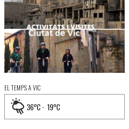
EL TEMPS A VIC
36
°C ·
19
°C