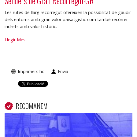
Senders de Gran Recorregut·GR
Les rutes de llarg recorregut ofereixen la possibilitat de gaudir
dels entorns amb gran valor paisatgístic com també recórrer
indrets amb valor històric.
Senders
Llegir Més
de
Gran
Recorregut·GR
-
Imprimeix-ho
Envia
RECOMANEM