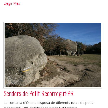
Anella
Llegir Més
verda
-
Itineraris
-
Senders de Petit Recorregut·PR
La comarca d'Osona disposa de diferents rutes de petit