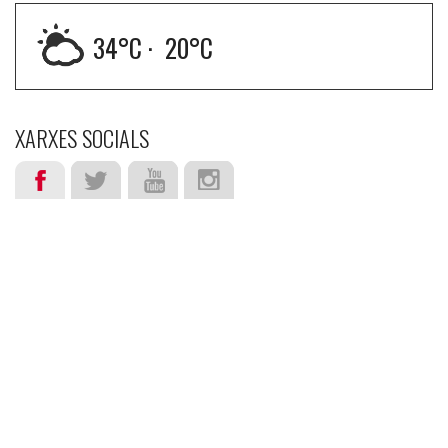
34
°C ·
20
°C
XARXES SOCIALS